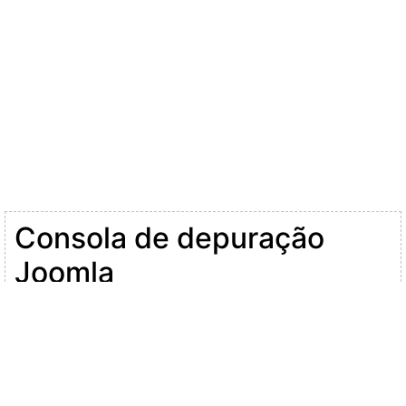
Consola de depuração
Joomla
Sessão
Dados do perfil
Utilização de memória
Pedidos à Base de dados