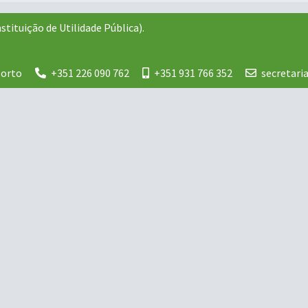
stituição de Utilidade Pública).
Porto
+351 226 090 762
+351 931 766 352
secretar