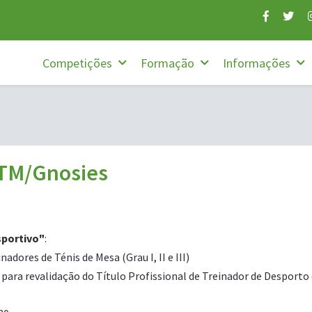
Competições
Formação
Informações
PTM/Gnosies
sportivo"
:
adores de Ténis de Mesa (Grau I, II e III)
a revalidação do Título Profissional de Treinador de Desporto de T