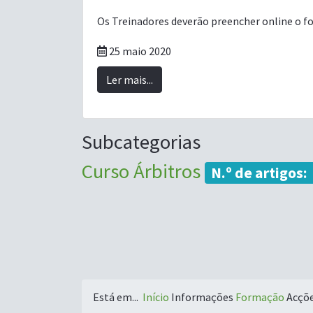
Os Treinadores deverão preencher online o f
25 maio 2020
Ler mais...
Subcategorias
Curso Árbitros
N.º de artigos:
Está em...
Início
Informações
Formação
Acçõ