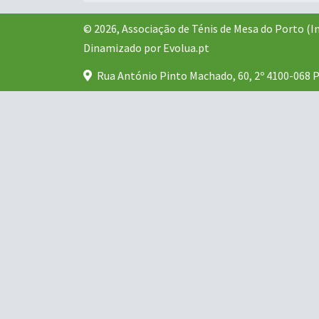
© 2026, Associação de Ténis de Mesa do Porto (In
Dinamizado por
Evolua.pt
Rua António Pinto Machado, 60, 2º 4100-068 
Consola de depuração Joomla
Sessão
Dados do perfil