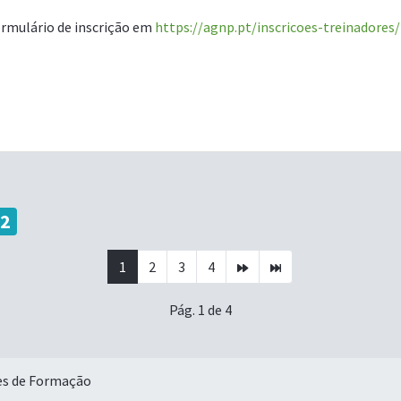
ormulário de inscrição em
https://agnp.pt/inscricoes-treinadores/
 2
1
2
3
4
Pág. 1 de 4
es de Formação